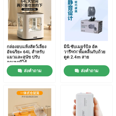
กล่องอบแห้งสัตว์เลี้ยง
มินิ ซับเมอร์บิล อัค
อัจฉริยะ 64L สำหรับ
วารีਅਮ พั๊มคลื่นกับถ้วย
แมวและสุนัข ปรับ
ดูด 2.4m สาย
อุณหภูมิได้
ส่งคำถาม
ส่งคำถาม
บ้าน
ผลิตภัณฑ์
เกี่ยวกับเรา