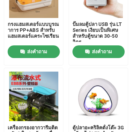
ทัวร์โรงงาน
กรงแฮมสเตอร์แบบบูรณ
ปั๊มลมตู้ปลา USB รุ่น LT
าการ PP+ABS สำหรับ
Series เงียบเป็นพิเศษ
ควบคุมคุณภาพ
แฮมสเตอร์แคระไซเรียน
สำหรับตู้ขนาด 30-50
ลิตร
ส่งคำถาม
ส่งคำถาม
ติดต่อเรา
ข่าว
เครื่องพิมพ์สํานักงาน
ชิ้นส่วนอิเล็กทรอนิกส์
เครื่องกรองอากวารีมติด
ตู้ปลาอะคริลิคตั้งโต๊ะ 3G
องค์ประกอบการขนส่งสกรูลูกกลม