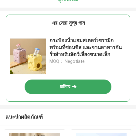
এর সেরা মূল্য পান
กระป๋องน้ําแฮมสเตอร์เซรามิก
พร้อมที่ซ่อนชีส และจานอาหารกัน
รั่วสําหรับสัตว์เลี้ยงขนาดเล็ก
MOQ： Negotiate
চালিয়ে
แนะนำผลิตภัณฑ์