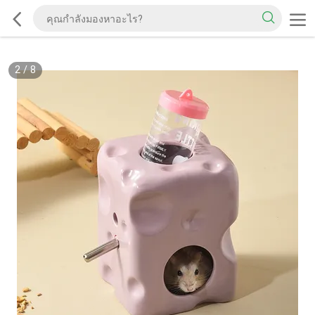
2
/
8